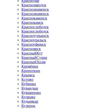
Краснодар
Краснозаводск
Краснознаменск
Краснознаменск
Краснокаменск
Краснокамск
Краснослободск
Краснослободск
Краснотурьинск
Красноуральск
Красноуфимск
Красноярск
КрасныйКут
КрасныйСулин
КрасныйХолм
Кремёнки
Кропоткин
Крымск
Кстово
Кубинка
Кувандык
Кувшиново
Кудрово
Кудымкар
Кузнецк