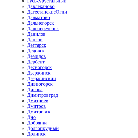
Гусь-Хрустальный
Давлеканово
ДагестанскиеОгни
Далматово
Дальнегорск
Дальнереченск
Данилов
Данков
Дегтярск
Дедовск
Демидов
Дербент
Десногорск
Дзержинск
Дзержинский
Дивногорск
Дигора
Димитровград
Дмитриев
Дмитров
Дмитровск
Дно
Добрянка
Долгопрудный
Долинск