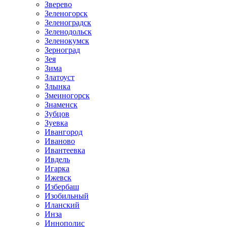
Зверево
Зеленогорск
Зеленоградск
Зеленодольск
Зеленокумск
Зерноград
Зея
Зима
Златоуст
Злынка
Змеиногорск
Знаменск
Зубцов
Зуевка
Ивангород
Иваново
Ивантеевка
Ивдель
Игарка
Ижевск
Избербаш
Изобильный
Иланский
Инза
Иннополис