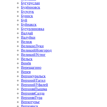
Бугуруслан
Будённовск
Бузулук
Буинск
Буй
Буйнакск
Бутурлиновка
Валдай
Валуйки
Велиж
ВеликиеЛуки
ВеликийНовгород
ВеликийУстюг
Вельск
Венёв
Верещагино
Верея
Верхнеуральск
ВерхнийТагил
ВерхнийУфалей
ВерхняяПышма
ВерхняяСалда
ВерхняяТура
Верхотурье
Верхоянск