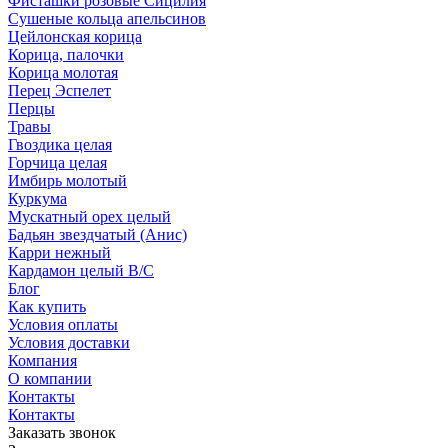
Фисташки розовые Сицилия
Сушеные кольца апельсинов
Цейлонская корица
Корица, палочки
Корица молотая
Перец Эспелет
Перцы
Травы
Гвоздика целая
Горчица целая
Имбирь молотый
Куркума
Мускатный орех целый
Бадьян звездчатый (Анис)
Карри нежный
Кардамон целый В/С
Блог
Как купить
Условия оплаты
Условия доставки
Компания
О компании
Контакты
Контакты
Заказать звонок