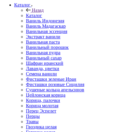
Каталог
Назад
Каталог
Ваниль Индонезия
Ваниль Мадагаскар
Ванильная эссенция
Экстракт ванили
Ванильная паста
Ванильный порошок
Ванильная пудра
Ванильный сахар
Шафран иранский
Лаванда, цветки
Семена ванили
Фисташки зеленые Иран
Фисташки розовые Сицилия
Сушеные кольца апельсинов
Цейлонская корица
Корица, палочки
Корица молотая
Перец Эспелет
Перцы
Травы
Гвоздика целая