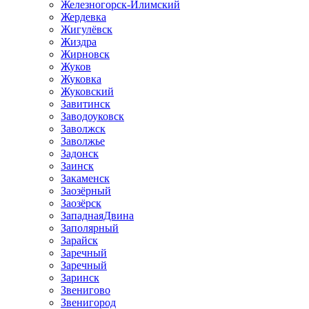
Железногорск-Илимский
Жердевка
Жигулёвск
Жиздра
Жирновск
Жуков
Жуковка
Жуковский
Завитинск
Заводоуковск
Заволжск
Заволжье
Задонск
Заинск
Закаменск
Заозёрный
Заозёрск
ЗападнаяДвина
Заполярный
Зарайск
Заречный
Заречный
Заринск
Звенигово
Звенигород