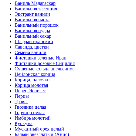
Ваниль Мадагаскар
Ванильная эссенция
Экстракт ванили
Ванильная паста
Ванильный порошок
Ванильная пудра
Ванильный сахар
Шафран иранский
Лаванда, цветки
Семена ванили
Фисташки зеленые Иран
Фисташки розовые Сицилия
Сушеные кольца апельсинов
Цейлонская корица
Корица, палочки
Корица молотая
Перец Эспелет
Перцы
Травы
Гвоздика целая
Горчица целая
Имбирь молотый
Куркума
Мускатный орех целый
Бадьян звездчатый (Анис)