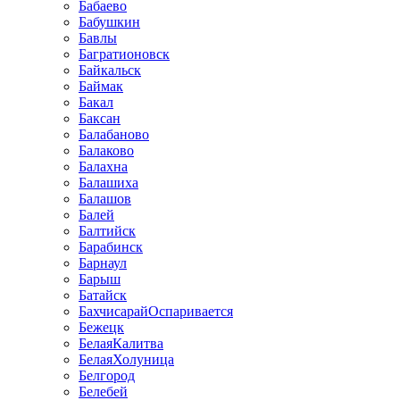
Бабаево
Бабушкин
Бавлы
Багратионовск
Байкальск
Баймак
Бакал
Баксан
Балабаново
Балаково
Балахна
Балашиха
Балашов
Балей
Балтийск
Барабинск
Барнаул
Барыш
Батайск
БахчисарайОспаривается
Бежецк
БелаяКалитва
БелаяХолуница
Белгород
Белебей