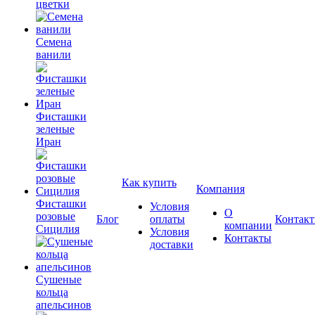
цветки
Семена
ванили
Фисташки
зеленые
Иран
Как купить
Компания
Фисташки
Условия
О
розовые
Блог
оплаты
Контак
компании
Сицилия
Условия
Контакты
доставки
Сушеные
кольца
апельсинов