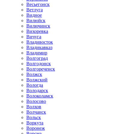
Весьегонск
Ветлуга
Видное
Вилюйск
Вилючинск
Вихоревка
Вичуга
Владивосток
Владикавказ
Владимир
Волгоград
Волгодонск
Волгореченск
Волжск
Волжский
Вологда
Володарск
Волоколамск
Волосово
Волхов
Волчанск
Вольск
Воркута
Воронеж
Ворсма