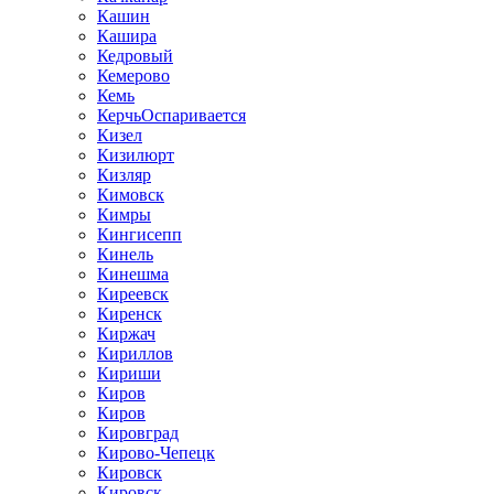
Кашин
Кашира
Кедровый
Кемерово
Кемь
КерчьОспаривается
Кизел
Кизилюрт
Кизляр
Кимовск
Кимры
Кингисепп
Кинель
Кинешма
Киреевск
Киренск
Киржач
Кириллов
Кириши
Киров
Киров
Кировград
Кирово-Чепецк
Кировск
Кировск