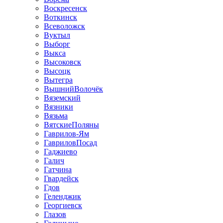
Воскресенск
Воткинск
Всеволожск
Вуктыл
Выборг
Выкса
Высоковск
Высоцк
Вытегра
ВышнийВолочёк
Вяземский
Вязники
Вязьма
ВятскиеПоляны
Гаврилов-Ям
ГавриловПосад
Гаджиево
Галич
Гатчина
Гвардейск
Гдов
Геленджик
Георгиевск
Глазов