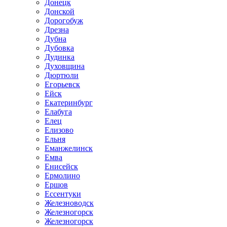
Донецк
Донской
Дорогобуж
Дрезна
Дубна
Дубовка
Дудинка
Духовщина
Дюртюли
Егорьевск
Ейск
Екатеринбург
Елабуга
Елец
Елизово
Ельня
Еманжелинск
Емва
Енисейск
Ермолино
Ершов
Ессентуки
Железноводск
Железногорск
Железногорск