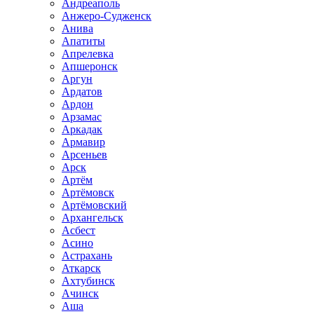
Андреаполь
Анжеро-Судженск
Анива
Апатиты
Апрелевка
Апшеронск
Аргун
Ардатов
Ардон
Арзамас
Аркадак
Армавир
Арсеньев
Арск
Артём
Артёмовск
Артёмовский
Архангельск
Асбест
Асино
Астрахань
Аткарск
Ахтубинск
Ачинск
Аша