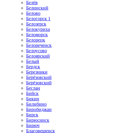
Белёв
Белинский
Белово
Белогорск 1
Белозерск
Белокуриха
Беломорск
Белорецк
Белореченск
Белоусово
Белоярский
Белый
Бердск
Березники
Берёзовский
Берёзовский
Беслан
Бийск
Бикин
Билибино
Биробиджан
Бирск
Бирюсинск
Бирюч
Благовещенск