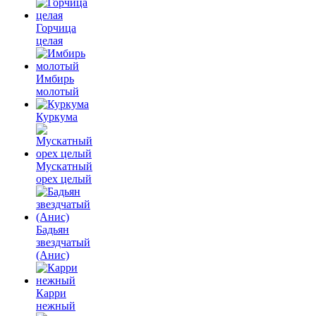
Горчица
целая
Имбирь
молотый
Куркума
Мускатный
орех целый
Бадьян
звездчатый
(Анис)
Карри
нежный