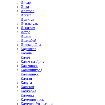
Инсар
Инта
Ипатово
Ирбит
Иркутск
Исилькуль
Искитим
Истра
Ишим
Ишимбай
Йошкар-Ола
Кадников
Казань
Калач
Калач-на-Дону
Калачинск
Калининград
Калининск
Калтан
Калуга
Калязин
Камбарка
Каменка
Каменногорск
Каменск-Уральский