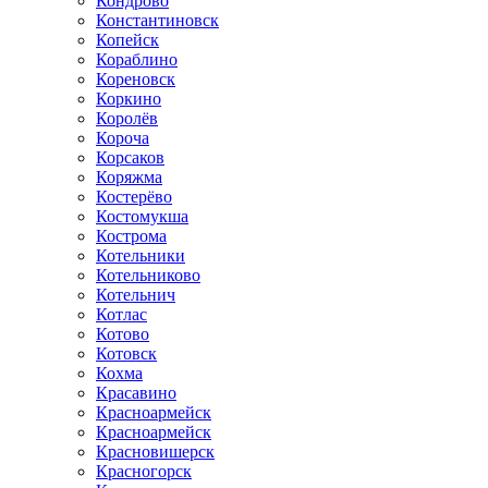
Кондрово
Константиновск
Копейск
Кораблино
Кореновск
Коркино
Королёв
Короча
Корсаков
Коряжма
Костерёво
Костомукша
Кострома
Котельники
Котельниково
Котельнич
Котлас
Котово
Котовск
Кохма
Красавино
Красноармейск
Красноармейск
Красновишерск
Красногорск