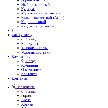
Горчица целая
Имбирь молотый
Куркума
Мускатный орех целый
Бадьян звездчатый (Анис)
Карри нежный
Кардамон целый В/С
Блог
Как купить
Назад
Как купить
Условия оплаты
Условия доставки
Компания
Назад
Компания
О компании
Контакты
Контакты
Челябинск
Назад
Города
Абаза
Абакан