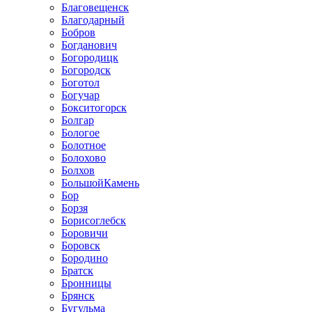
Благовещенск
Благодарный
Бобров
Богданович
Богородицк
Богородск
Боготол
Богучар
Бокситогорск
Болгар
Бологое
Болотное
Болохово
Болхов
БольшойКамень
Бор
Борзя
Борисоглебск
Боровичи
Боровск
Бородино
Братск
Бронницы
Брянск
Бугульма