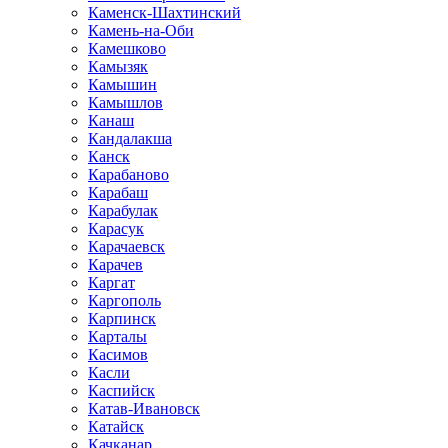
Каменск-Шахтинский
Камень-на-Оби
Камешково
Камызяк
Камышин
Камышлов
Канаш
Кандалакша
Канск
Карабаново
Карабаш
Карабулак
Карасук
Карачаевск
Карачев
Каргат
Каргополь
Карпинск
Карталы
Касимов
Касли
Каспийск
Катав-Ивановск
Катайск
Качканар