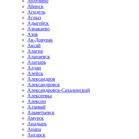
Абдулино
Абинск
Агидель
Агрыз
Адыгейск
Азнакаево
Азов
Ак-Довурак
Аксай
Алагир
Алапаевск
Алатырь
Алдан
Алейск
Александров
Александровск
Александровск-Сахалинский
Алексеевка
Алексин
Алзамай
Альметьевск
Амурск
Анадырь
Анапа
Ангарск