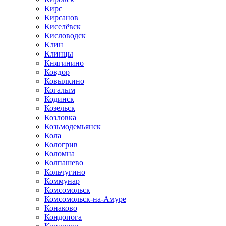
Кирс
Кирсанов
Киселёвск
Кисловодск
Клин
Клинцы
Княгинино
Ковдор
Ковылкино
Когалым
Кодинск
Козельск
Козловка
Козьмодемьянск
Кола
Кологрив
Коломна
Колпашево
Кольчугино
Коммунар
Комсомольск
Комсомольск-на-Амуре
Конаково
Кондопога