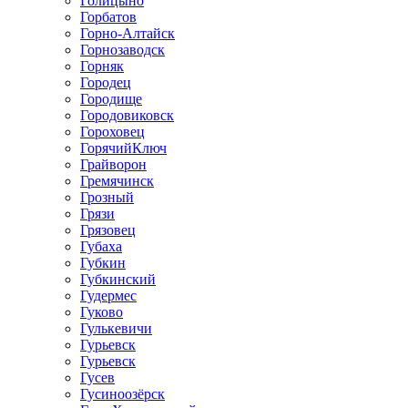
Голицыно
Горбатов
Горно-Алтайск
Горнозаводск
Горняк
Городец
Городище
Городовиковск
Гороховец
ГорячийКлюч
Грайворон
Гремячинск
Грозный
Грязи
Грязовец
Губаха
Губкин
Губкинский
Гудермес
Гуково
Гулькевичи
Гурьевск
Гурьевск
Гусев
Гусиноозёрск